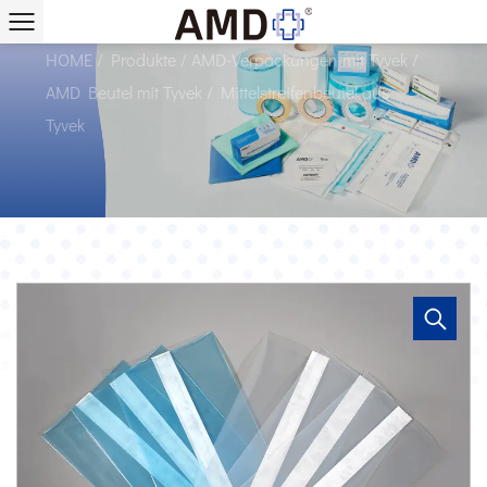
Lieferanten
HOME
/
Produkte
/
AMD-Verpackungen mit Tyvek
/
AMD Beutel mit Tyvek
/
Mittelstreifenbeutel aus
Tyvek