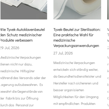
el
Tyvek-Beutel zur Sterilisation:
Was sind medizinische
r
Eine praktische Wahl für
Tyvek-Beutel und warum
medizinische
werden sie verwendet?
Verpackungsanwendungen
22 Jul, 2026
27 Jul, 2026
Wenn Menschen an
Medizinische Verpackungen
medizinische Produkte denke
entwickeln sich ständig weiter,
konzentrieren sie sich meist 
da Gesundheitsdienstleister und
der
die Geräte selbst. Verpackun
Hersteller nach sichereren und
s
bleiben oft im Hintergrund. 
besser organisierten
n
der Herstellung im
Möglichkeiten für den Umgang
Gesundheitswesen ist die
mit empfindlichen Produkten
Verpackung jedoch eng mit