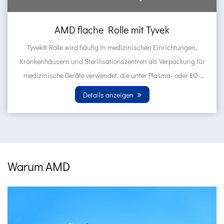
lle mit Tyvek
AMD selbstversiegel
medizinischen Einrichtungen,
Tyvek ® Beutel werden häufig in medizinischen Einrichtungen,
onszentren als Verpackung für
Krankenhäusern und Sterilisat
, die unter Plasma- oder EO-
von medizinischen Geräten eing
onsbedingun...
EO -Gasster
nzeigen
Details a
Warum AMD