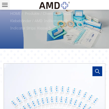
5 Lieferanten
HOME
/
Produkte
/
Chemische Indikatoren &
Klebebänder
/
AMD Indikatorstreifen
/
AMD Steam
Indicator Strips Klasse 5