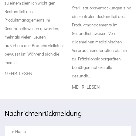
wichtigen
medizinische Hilfsg
Sterilisationsverpackungen sind
während des Versan
ein zentraler Bestandteil des
ts im
Lagerung aufzubew
Produktmanagements im
 geworden,
bewahrt die Gegens
Gesundheitswesen. Von
uten
der Fabrik bis zur 
allgemeinen medizinischen
he vielleicht
durch das Personal
Verbrauchsmaterialien bis hin
nd sich die
Patienten...
zu Präzisionslaborgeräten
MEHR LESEN
benötigen nahezu alle
gesundh...
MEHR LESEN
Nachrichtenrückmeldung