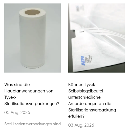
Können Tyvek-
Wie Tyvek-Autokl
gen von
Selbstsiegelbeutel
den Schutz mediz
unterschiedliche
Produkte verbess
rpackungen?
Anforderungen an die
29 Jul, 2026
Sterilisationsverpackung
erfüllen?
Medizinische Verp
ackungen sind
03 Aug, 2026
dienen nicht nur da