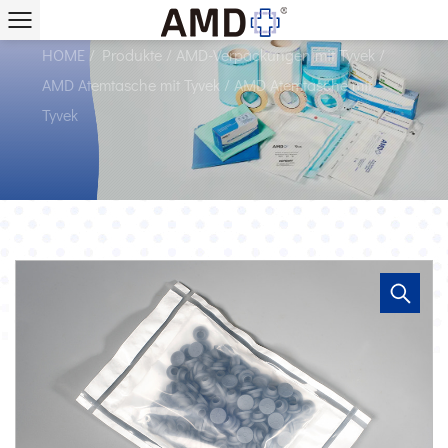
Lieferanten
HOME
/
Produkte
/
AMD-Verpackungen mit Tyvek
/
AMD Atemtasche mit Tyvek
/
AMD Atemtasche mit
Tyvek