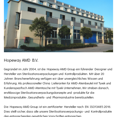
Hopeway AMD B.V.
Gegründet im Jahr 2004, ist die Hopeway AMD Group ein führender Designer und
Hersteller von Sterilisationsverpackungen und Kontrollprodukten. Mit über 20
Jahren Branchenerfahrung verfügen wir über unvergleichliches Wissen und
Erfahrung. Als professioneller
China Lieferanten für AMD-Atembeutel mit Tyvek
und
Kundenspezifisch AMD Atemtasche mit Tyvek Unternehmen
, Wir streben danach,
erstklassige Sterilisationsverpackungskonzepte und -produkte für die
Medizinprodukte-, Gesundheits- und Pharmaindustrie bereitzustellen.
Die Hopeway AMD Group ist ein zertifizierter Hersteller nach EN ISO13485:2016.
Dies stellt sicher, dass alle unsere Sterilisationsverpackungs- und Kontrollprodukte
den entsprechenden gesetzlichen Vorschriften entsprechen.