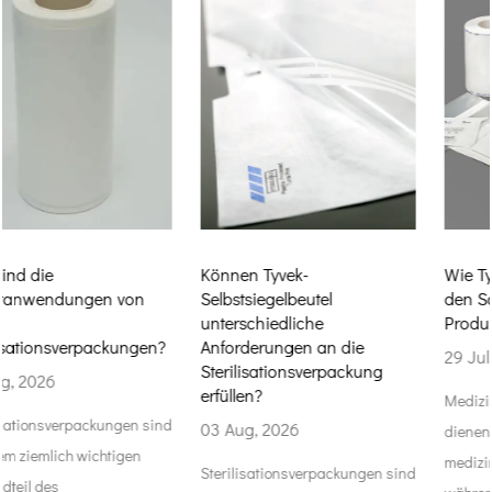
Können Tyvek-
Wie Tyvek-Autoklavenbeutel
Selbstsiegelbeutel
den Schutz medizinischer
unterschiedliche
Produkte verbessern
Anforderungen an die
29 Jul, 2026
Sterilisationsverpackung
erfüllen?
Medizinische Verpackungen
d
03 Aug, 2026
dienen nicht nur dazu,
medizinische Hilfsgüter
Sterilisationsverpackungen sind