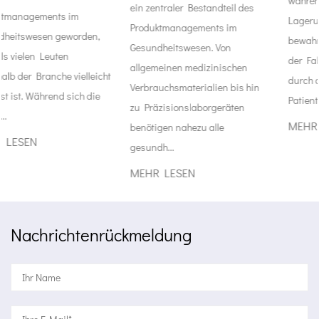
während des Versands oder der
ein zentraler Bestandteil des
Lagerung aufzubewahren. Es
Produktmanagements im
bewahrt die Gegenstände von
Gesundheitswesen. Von
der Fabrik bis zur Öffnung
allgemeinen medizinischen
t
durch das Personal zur
Verbrauchsmaterialien bis hin
Patienten...
zu Präzisionslaborgeräten
MEHR LESEN
benötigen nahezu alle
gesundh...
MEHR LESEN
Nachrichtenrückmeldung