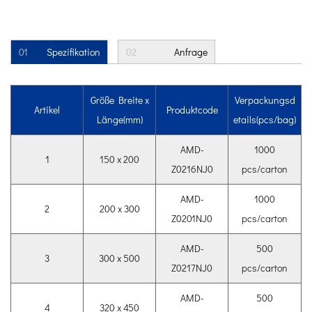
01
Spezifikation
02
Anfrage
Größe Breite x
Verpackungsd
Artikel
Produktcode
Länge(mm)
etails(pcs/bag)
AMD-
1000
1
150 x 200
Z0216NJ0
pcs/carton
AMD-
1000
2
200 x 300
Z0201NJ0
pcs/carton
AMD-
500
3
300 x 500
Z0217NJ0
pcs/carton
AMD-
500
4
320 x 450